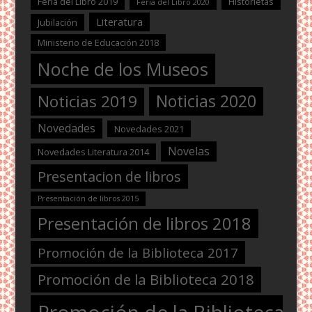
Feria del Libro 2019
Historietas
Feria del Libro 2020
Literatura
Jubilación
Ministerio de Educación 2018
Noche de los Museos
Noticias 2020
Noticias 2019
Novedades
Novedades 2021
Novelas
Novedades Literatura 2014
Presentacion de libros
Presentación de libros 2015
Presentación de libros 2018
Promoción de la Biblioteca 2017
Promoción de la Biblioteca 2018
Promoción de la Biblioteca 2