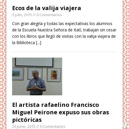
Ecos de la valija viajera
3 julio, 2015
// 0 Comentarios
Con gran alegría y todas las expectativas los alumnos
de la Escuela Nuestra Señora de Itatí, trabajan sin cesar
con los libros que llegó de visitas con la valija viajera de
la Biblioteca
[...]
El artista rafaelino Francisco
Miguel Peirone expuso sus obras
pictóricas
29 junio, 2015
// 0 Comentarios