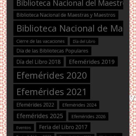
Biblioteca Nacional del Maestro
Biblioteca Nacional de Maestras y Maestros
Biblioteca Nacional de Maest
Cierre de las vacaciones
Dìa del Libro
Día de las Bibliotecas Populares
Efemérides 2019
Día del Libro 2018
Efemérides 2020
Efemérides 2021
Efemérides 2022
Efemérides 2024
Efemérides 2025
Efemérides 2026
Feria del Libro 2017
Eventos