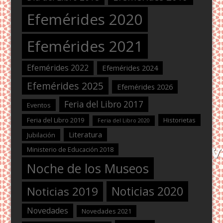
Efemérides 2020
Efemérides 2021
Efemérides 2022
Efemérides 2024
Efemérides 2025
Efemérides 2026
Feria del Libro 2017
Eventos
Feria del Libro 2019
Historietas
Feria del Libro 2020
Literatura
Jubilación
Ministerio de Educación 2018
Noche de los Museos
Noticias 2020
Noticias 2019
Novedades
Novedades 2021