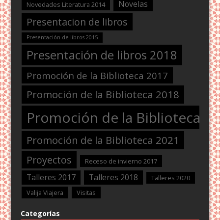
Novelas
Novedades Literatura 2014
Presentacion de libros
Presentación de libros 2015
Presentación de libros 2018
Promoción de la Biblioteca 2017
Promoción de la Biblioteca 2018
Promoción de la Biblioteca 2
Promoción de la Biblioteca 2021
Proyectos
Receso de invierno 2017
Talleres 2017
Talleres 2018
Talleres 2020
Valija Viajera
Visitas
Categorías