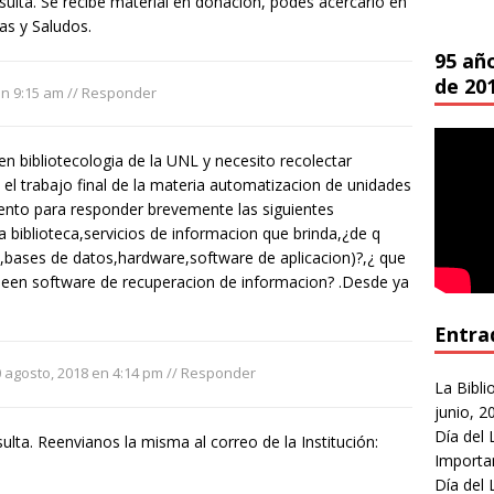
ulta. Se recibe material en donación, podés acercarlo en
ias y Saludos.
95 añ
de 20
en 9:15 am
//
Responder
en bibliotecologia de la UNL y necesito recolectar
 el trabajo final de la materia automatizacion de unidades
nto para responder brevemente las siguientes
a biblioteca,servicios de informacion que brinda,¿de q
,bases de datos,hardware,software de aplicacion)?,¿ que
een software de recuperacion de informacion? .Desde ya
Entra
 agosto, 2018 en 4:14 pm
//
Responder
La Bibli
junio, 2
Día del 
ulta. Reenvianos la misma al correo de la Institución:
Importa
Día del 