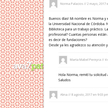
Norma Palacios //
2 mayo, 2017 
Buenos días! Mi nombre es Norma y es
la Universidad Nacional de Córdoba. 
Biblioteca para un trabajo práctico. L
profesional? Cuantas personas están 
es decir de fundaciones?
Desde ya les agradezco su atención y
Marta Mabel Pereyra //
4 
Hola Norma, remití tu solicitud 
Saludos
Alina //
8 agosto, 2017 en 9:03 p