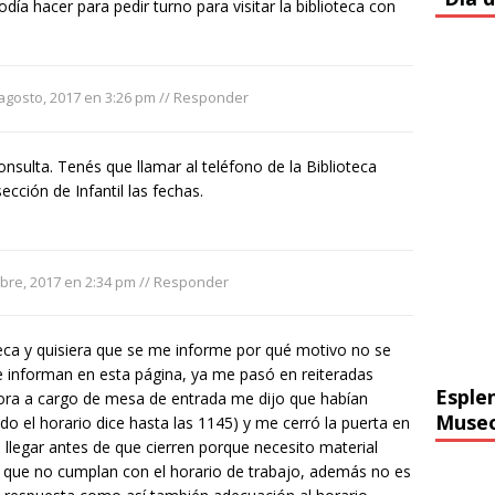
a hacer para pedir turno para visitar la biblioteca con
agosto, 2017 en 3:26 pm
//
Responder
onsulta. Tenés que llamar al teléfono de la Biblioteca
cción de Infantil las fechas.
bre, 2017 en 2:34 pm
//
Responder
teca y quisiera que se me informe por qué motivo no se
e informan en esta página, ya me pasó en reiteradas
Esple
eñora a cargo de mesa de entrada me dijo que habían
Muse
do el horario dice hasta las 1145) y me cerró la puerta en
 llegar antes de que cierren porque necesito material
e que no cumplan con el horario de trabajo, además no es