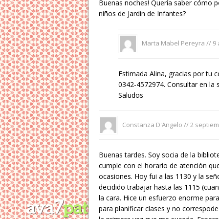
Buenas noches! Quería saber cómo podí
niños de Jardín de Infantes?
Marta Mabel Pereyra //
9 
Estimada Alina, gracias por tu c
0342-4572974. Consultar en la se
Saludos
Constanza D'Angelo //
2 septiem
Buenas tardes. Soy socia de la biblio
cumple con el horario de atención qu
ocasiones. Hoy fui a las 1130 y la s
decidido trabajar hasta las 1115 (cuan
la cara. Hice un esfuerzo enorme para
para planificar clases y no correspod