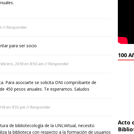
nuales.
m
//
Responder
ntar para ser socio
100 A
febrero, 2018 en 8:50 am
//
Responder
lta. Para asociarte se solicita DNI comprobante de
a de 450 pesos anuales. Te esperamos. Saludos
018 en 9:55 pm
//
Responder
Acto 
atura de bibliotecología de la UNLVirtual, necesito
Bibli
liza la biblioteca con respecto a la formación de usuarios