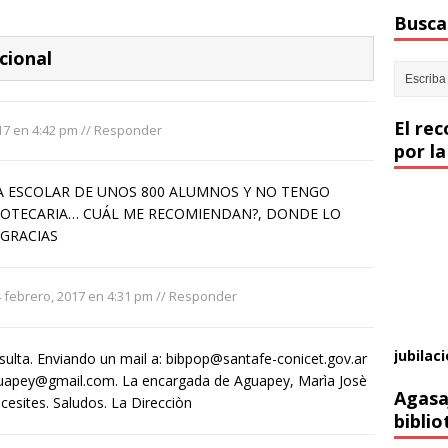
Buscar
cional
El re
17 en 4:42 pm
//
Responder
por la
CA ESCOLAR DE UNOS 800 ALUMNOS Y NO TENGO
LIOTECARIA… CUÁL ME RECOMIENDAN?, DONDE LO
 GRACIAS
 febrero, 2017 en 4:31 pm
//
Responder
jubilaci
nsulta. Enviando un mail a:
bibpop@santafe-conicet.gov.ar
guapey@gmail.com
. La encargada de Aguapey, Marìa Josè
Agasa
cesites. Saludos. La Direcciòn
biblio