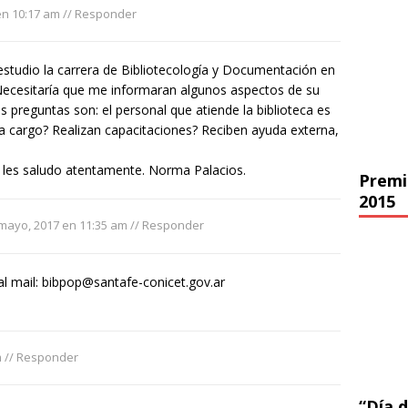
en 10:17 am
//
Responder
tudio la carrera de Bibliotecología y Documentación en
Necesitaría que me informaran algunos aspectos de su
as preguntas son: el personal que atiende la biblioteca es
a cargo? Realizan capacitaciones? Reciben ayuda externa,
 les saludo atentamente. Norma Palacios.
Premi
2015
mayo, 2017 en 11:35 am
//
Responder
al mail:
bibpop@santafe-conicet.gov.ar
m
//
Responder
“Día d