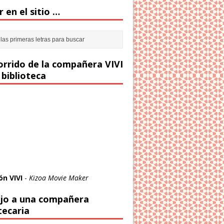
 en el sitio …
corrido de la compañera VIVI
 biblioteca
ón VIVI
-
Kizoa Movie Maker
jo a una compañera
tecaria