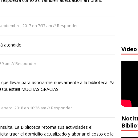
 respuesta como así también adecuación al horario
septiembre, 2017 en 7:37 am
//
Responder
á atendido.
Video 
:39 pm
//
Responder
 que llevar para asociarme nuevamente a la biblioteca. Ya
 respuesta!!! MUCHAS GRACIAS
 enero, 2018 en 10:26 am
//
Responder
Notit
Bibli
onsulta. La Biblioteca retoma sus actividades el
cita traer el domicilio actualizado y abonar el costo de la