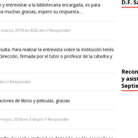
D.F. 
 y entrevistar a la bibliotecaria encargada, es para
 ya muchas gracias, espero su respuesta…
 marzo, 2018 en 8:02 am
//
Responder
sulta. Para realizar la entrevista sobre la Institución tenés
 Dirección, firmada por el tutor o profesor de la cátedra y
Recon
y asi
 am
//
Responder
Septi
iones de libros y peliculas. gracias
 mayo, 2018 en 3:44 pm
//
Responder