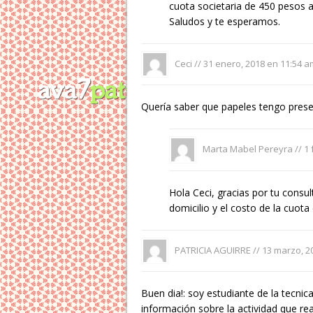
cuota societaria de 450 pesos a
Saludos y te esperamos.
Ceci //
31 enero, 2018 en 11:54 a
Quería saber que papeles tengo prese
Marta Mabel Pereyra //
1 
Hola Ceci, gracias por tu consu
domicilio y el costo de la cuot
PATRICIA AGUIRRE //
13 marzo, 2
Buen dia!: soy estudiante de la tecnic
información sobre la actividad que rea