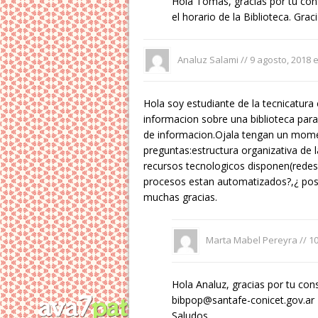
Hola Tomás, gracias por tu cons
el horario de la Biblioteca. Grac
Analuz Salami
//
9 agosto, 2018 
Hola soy estudiante de la tecnicatura 
informacion sobre una biblioteca para
de informacion.Ojala tengan un mome
preguntas:estructura organizativa de l
recursos tecnologicos disponen(redes
procesos estan automatizados?,¿ pos
muchas gracias.
Marta Mabel Pereyra //
10
Hola Analuz, gracias por tu cons
bibpop@santafe-conicet.gov.ar
Saludos