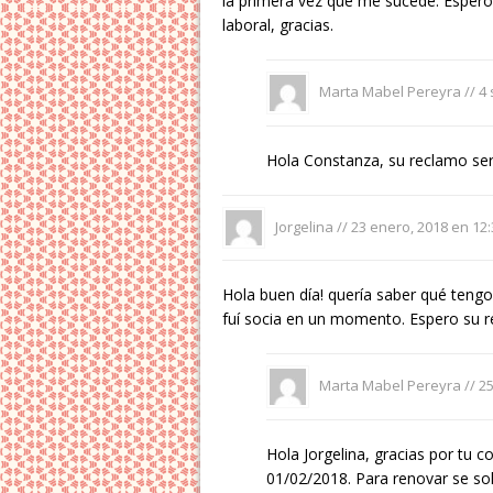
la primera vez que me sucede. Espero
laboral, gracias.
Marta Mabel Pereyra //
4 
Hola Constanza, su reclamo ser
Jorgelina //
23 enero, 2018 en 12
Hola buen día! quería saber qué tengo
fuí socia en un momento. Espero su
Marta Mabel Pereyra //
25
Hola Jorgelina, gracias por tu c
01/02/2018. Para renovar se soli