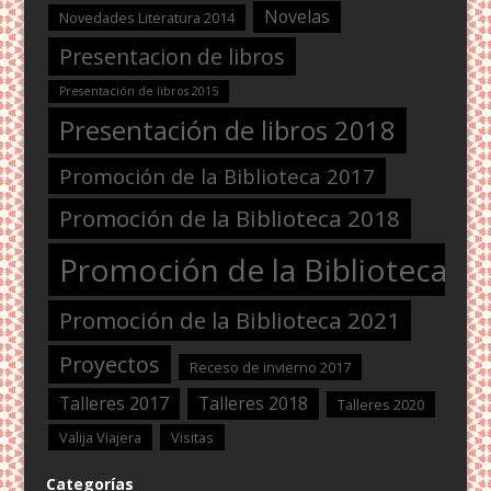
Novelas
Novedades Literatura 2014
Presentacion de libros
Presentación de libros 2015
Presentación de libros 2018
Promoción de la Biblioteca 2017
Promoción de la Biblioteca 2018
Promoción de la Biblioteca 2
Promoción de la Biblioteca 2021
Proyectos
Receso de invierno 2017
Talleres 2017
Talleres 2018
Talleres 2020
Valija Viajera
Visitas
Categorías