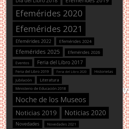
Efemérides 2019
Día del Libro 2018
Efemérides 2020
Efemérides 2021
Efemérides 2022
Efemérides 2024
Efemérides 2025
Efemérides 2026
Feria del Libro 2017
Eventos
Feria del Libro 2019
Historietas
Feria del Libro 2020
Literatura
Jubilación
Ministerio de Educación 2018
Noche de los Museos
Noticias 2020
Noticias 2019
Novedades
Novedades 2021