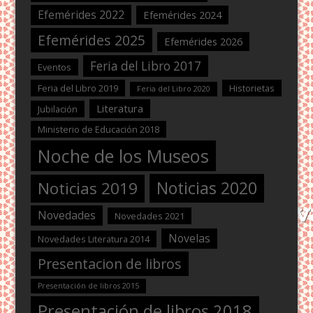
Efemérides 2022
Efemérides 2024
Efemérides 2025
Efemérides 2026
Feria del Libro 2017
Eventos
Feria del Libro 2019
Historietas
Feria del Libro 2020
Literatura
Jubilación
Ministerio de Educación 2018
Noche de los Museos
Noticias 2020
Noticias 2019
Novedades
Novedades 2021
Novelas
Novedades Literatura 2014
Presentacion de libros
Presentación de libros 2015
Presentación de libros 2018