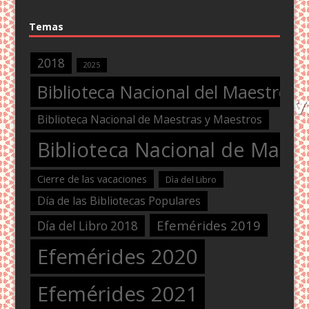
Temas
2018
2025
Biblioteca Nacional del Maestro
Biblioteca Nacional de Maestras y Maestros
Biblioteca Nacional de Maest
Cierre de las vacaciones
Dìa del Libro
Día de las Bibliotecas Populares
Efemérides 2019
Día del Libro 2018
Efemérides 2020
Efemérides 2021