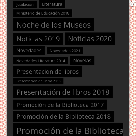
Literatura
Jubilación
Ministerio de Educación 2018
Noche de los Museos
Noticias 2020
Noticias 2019
Novedades
Novedades 2021
Novelas
Novedades Literatura 2014
Presentacion de libros
Presentación de libros 2015
Presentación de libros 2018
Promoción de la Biblioteca 2017
Promoción de la Biblioteca 2018
Promoción de la Biblioteca 2