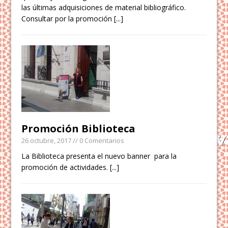
las últimas adquisiciones de material bibliográfico.
Consultar por la promoción
[...]
Promoción Biblioteca
26 octubre, 2017
// 0 Comentarios
La Biblioteca presenta el nuevo banner para la
promoción de actividades.
[...]