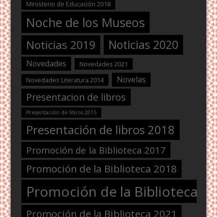
Ministerio de Educación 2018
Noche de los Museos
Noticias 2020
Noticias 2019
Novedades
Novedades 2021
Novelas
Novedades Literatura 2014
Presentacion de libros
Presentación de libros 2015
Presentación de libros 2018
Promoción de la Biblioteca 2017
Promoción de la Biblioteca 2018
Promoción de la Biblioteca 2
Promoción de la Biblioteca 2021