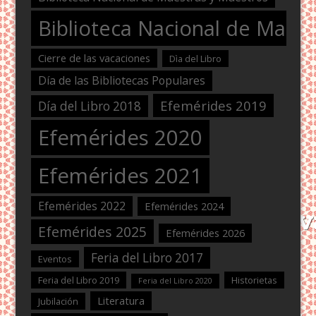
Biblioteca Nacional de Maest
Cierre de las vacaciones
Dìa del Libro
Día de las Bibliotecas Populares
Efemérides 2019
Día del Libro 2018
Efemérides 2020
Efemérides 2021
Efemérides 2022
Efemérides 2024
Efemérides 2025
Efemérides 2026
Feria del Libro 2017
Eventos
Feria del Libro 2019
Historietas
Feria del Libro 2020
Literatura
Jubilación