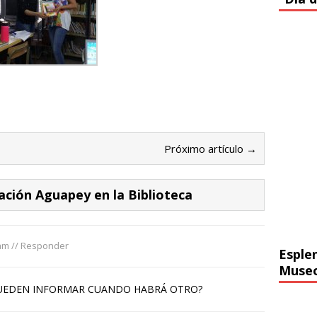
Próximo artículo →
ción Aguapey en la Biblioteca
 am
//
Responder
Esple
Muse
 PUEDEN INFORMAR CUANDO HABRÁ OTRO?