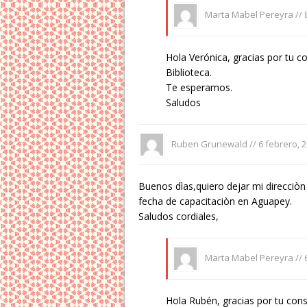
Marta Mabel Pereyra //
Hola Verónica, gracias por tu c
Biblioteca.
Te esperamos.
Saludos
Ruben Grunewald //
6 febrero, 
Buenos dìas,quiero dejar mi direcciò
fecha de capacitaciòn en Aguapey.
Saludos cordiales,
Marta Mabel Pereyra //
Hola Rubén, gracias por tu cons