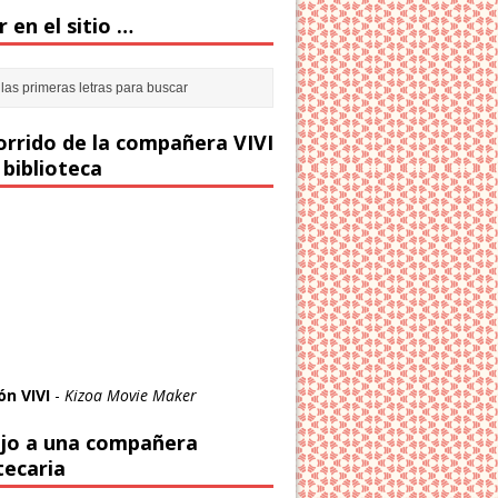
 en el sitio …
corrido de la compañera VIVI
 biblioteca
ón VIVI
-
Kizoa Movie Maker
jo a una compañera
tecaria