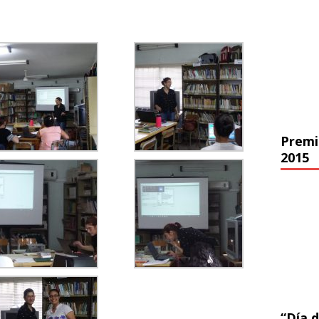
Premi
2015
“Día d