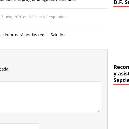
D.F. 
17 junio, 2020 en 8:39 am
//
Responder
se informará por las redes. Saludos
Recon
cada.
y asi
Septi