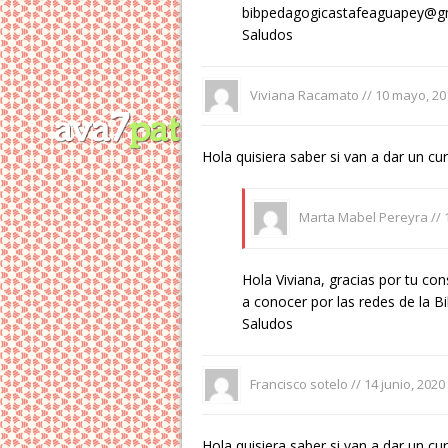
bibpedagogicastafeaguapey@g
Saludos
Viviana Racamato //
10 mayo, 20
Hola quisiera saber si van a dar un c
Marta Mabel Pereyra //
Hola Viviana, gracias por tu con
a conocer por las redes de la Bi
Saludos
Francisco sotelo //
14 junio, 2020
Hola quisiera saber si van a dar un c