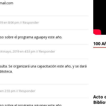
mail.com
19 en 8:06 pm
//
Responder
urso sobre el programa aguapey este año.
100 A
14 mayo, 2019 en 4:53 pm
//
Responder
sulta. Se organizará una capacitación este año, y se dará
blioteca.
 en 2:55 pm
//
Responder
Acto 
Bibli
urso sobre el programa aguapey este año.