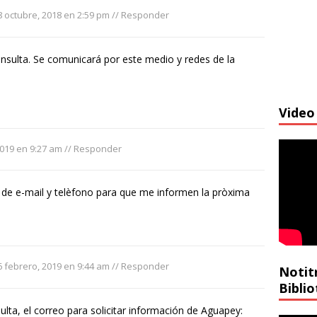
8 octubre, 2018 en 2:59 pm
//
Responder
onsulta. Se comunicará por este medio y redes de la
Video 
2019 en 9:27 am
//
Responder
n de e-mail y telèfono para que me informen la pròxima
6 febrero, 2019 en 9:44 am
//
Responder
Notit
Bibli
ulta, el correo para solicitar información de Aguapey: