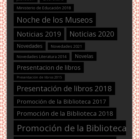
Ministerio de Educación 2018
Noche de los Museos
Noticias 2020
Noticias 2019
Novedades
Novedades 2021
Novelas
Novedades Literatura 2014
Presentacion de libros
Presentación de libros 2015
Presentación de libros 2018
Promoción de la Biblioteca 2017
Promoción de la Biblioteca 2018
Promoción de la Biblioteca 2