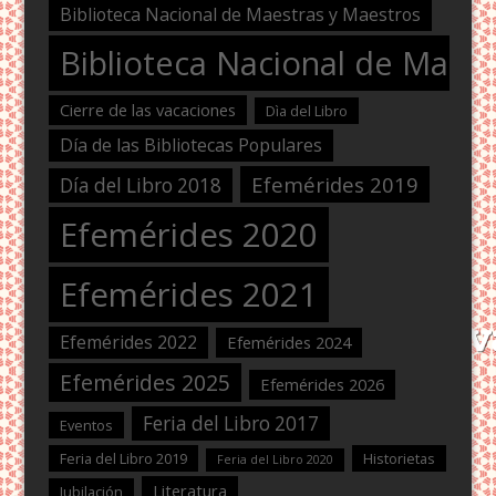
Biblioteca Nacional de Maestras y Maestros
Biblioteca Nacional de Maest
Cierre de las vacaciones
Dìa del Libro
Día de las Bibliotecas Populares
Efemérides 2019
Día del Libro 2018
Efemérides 2020
Efemérides 2021
Efemérides 2022
Efemérides 2024
Efemérides 2025
Efemérides 2026
Feria del Libro 2017
Eventos
Feria del Libro 2019
Historietas
Feria del Libro 2020
Literatura
Jubilación