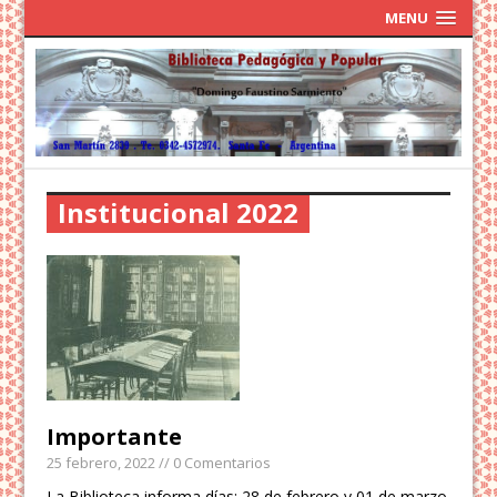
MENU
Institucional 2022
Importante
25 febrero, 2022
// 0 Comentarios
La Biblioteca informa días: 28 de febrero y 01 de marzo