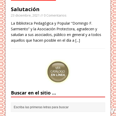
Salutación
23 diciembre, 2021
// 0 Comentarios
La Biblioteca Pedagógica y Popular “Domingo F.
Sarmiento” y la Asociación Protectora, agradecen y
saludan a sus asociados, público en general y a todos
aquellos que hacen posible en el día a
[...]
Buscar en el sitio …