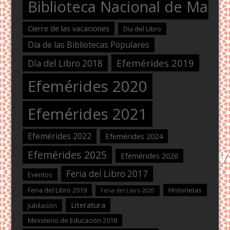
Biblioteca Nacional de Maest
Cierre de las vacaciones
Dìa del Libro
Día de las Bibliotecas Populares
Efemérides 2019
Día del Libro 2018
Efemérides 2020
Efemérides 2021
Efemérides 2022
Efemérides 2024
Efemérides 2025
Efemérides 2026
Feria del Libro 2017
Eventos
Feria del Libro 2019
Historietas
Feria del Libro 2020
Literatura
Jubilación
Ministerio de Educación 2018