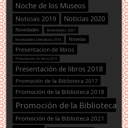
Noche de los Museos
Noticias 2020
Noticias 2019
Novedades
Novedades 2021
Novelas
Novedades Literatura 2014
Presentacion de libros
Presentación de libros 2015
Presentación de libros 2018
Promoción de la Biblioteca 2017
Promoción de la Biblioteca 2018
Promoción de la Biblioteca 2
Promoción de la Biblioteca 2021