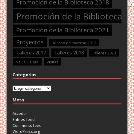
Promoción de la Biblioteca 2018
Promoción de la Biblioteca 2
Promoción de la Biblioteca 2021
Proyectos
Receso de invierno 2017
Talleres 2017
Talleres 2018
Talleres 2020
Valija Viajera
Visitas
Categorías
Categorías
Meta
Acceder
Entries feed
Comments feed
WordPress.org