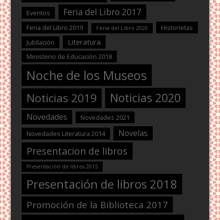
Feria del Libro 2017
Eventos
Feria del Libro 2019
Historietas
Feria del Libro 2020
Literatura
Jubilación
Ministerio de Educación 2018
Noche de los Museos
Noticias 2020
Noticias 2019
Novedades
Novedades 2021
Novelas
Novedades Literatura 2014
Presentacion de libros
Presentación de libros 2015
Presentación de libros 2018
Promoción de la Biblioteca 2017