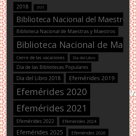
2018
2025
Biblioteca Nacional del Maestro
Biblioteca Nacional de Maestras y Maestros
Biblioteca Nacional de Maest
Cierre de las vacaciones
Dìa del Libro
Día de las Bibliotecas Populares
Efemérides 2019
Día del Libro 2018
Efemérides 2020
Efemérides 2021
Efemérides 2022
Efemérides 2024
Efemérides 2025
Efemérides 2026