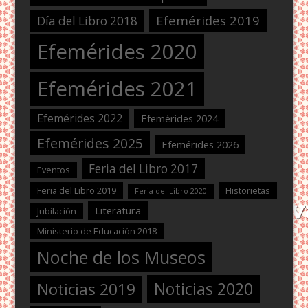
Efemérides 2019
Día del Libro 2018
Efemérides 2020
Efemérides 2021
Efemérides 2022
Efemérides 2024
Efemérides 2025
Efemérides 2026
Feria del Libro 2017
Eventos
Feria del Libro 2019
Historietas
Feria del Libro 2020
Literatura
Jubilación
Ministerio de Educación 2018
Noche de los Museos
Noticias 2020
Noticias 2019