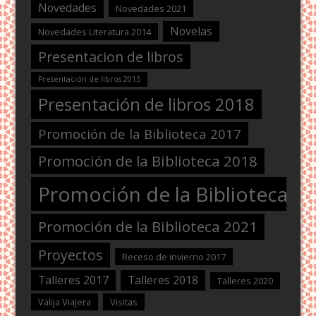
Novedades
Novedades 2021
Novelas
Novedades Literatura 2014
Presentacion de libros
Presentación de libros 2015
Presentación de libros 2018
Promoción de la Biblioteca 2017
Promoción de la Biblioteca 2018
Promoción de la Biblioteca 2
Promoción de la Biblioteca 2021
Proyectos
Receso de invierno 2017
Talleres 2017
Talleres 2018
Talleres 2020
Valija Viajera
Visitas