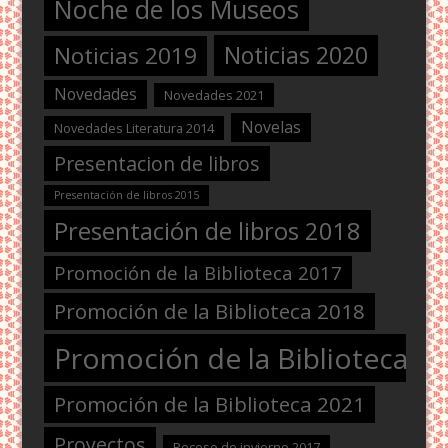
Noche de los Museos
Noticias 2020
Noticias 2019
Novedades
Novedades 2021
Novelas
Novedades Literatura 2014
Presentacion de libros
Presentación de libros 2015
Presentación de libros 2018
Promoción de la Biblioteca 2017
Promoción de la Biblioteca 2018
Promoción de la Biblioteca 2
Promoción de la Biblioteca 2021
Proyectos
Receso de invierno 2017