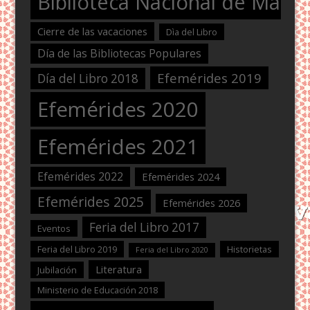
Biblioteca Nacional de Maest
Cierre de las vacaciones
Dìa del Libro
Día de las Bibliotecas Populares
Efemérides 2019
Día del Libro 2018
Efemérides 2020
Efemérides 2021
Efemérides 2022
Efemérides 2024
Efemérides 2025
Efemérides 2026
Feria del Libro 2017
Eventos
Feria del Libro 2019
Historietas
Feria del Libro 2020
Literatura
Jubilación
Ministerio de Educación 2018