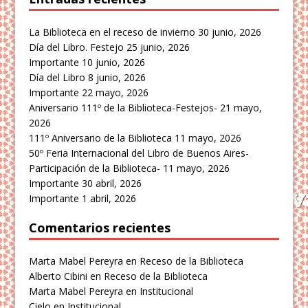
La Biblioteca en el receso de invierno
30 junio, 2026
Día del Libro. Festejo
25 junio, 2026
Importante
10 junio, 2026
Día del Libro
8 junio, 2026
Importante
22 mayo, 2026
Aniversario 111º de la Biblioteca-Festejos-
21 mayo,
2026
111º Aniversario de la Biblioteca
11 mayo, 2026
50º Feria Internacional del Libro de Buenos Aires-
Participación de la Biblioteca-
11 mayo, 2026
Importante
30 abril, 2026
Importante
1 abril, 2026
Comentarios recientes
Marta Mabel Pereyra
en
Receso de la Biblioteca
Alberto Cibini
en
Receso de la Biblioteca
Marta Mabel Pereyra
en
Institucional
Cielo
en
Institucional