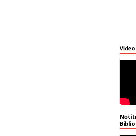
Video 
Notit
Bibli