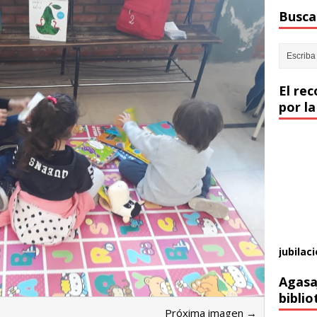
Buscar
El re
por la
jubilaci
Agasa
biblio
Próxima imagen →