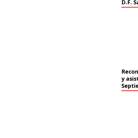
D.F. 
Recon
y asi
Septi