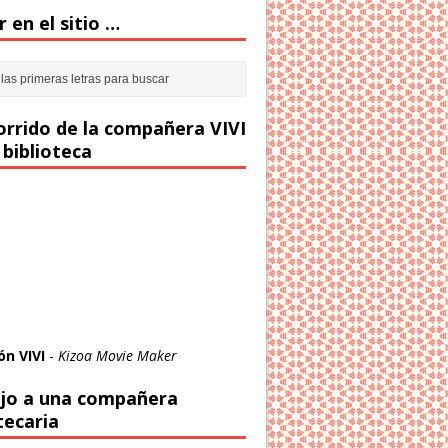
 en el sitio …
corrido de la compañera VIVI
 biblioteca
ón VIVI
-
Kizoa Movie Maker
jo a una compañera
tecaria