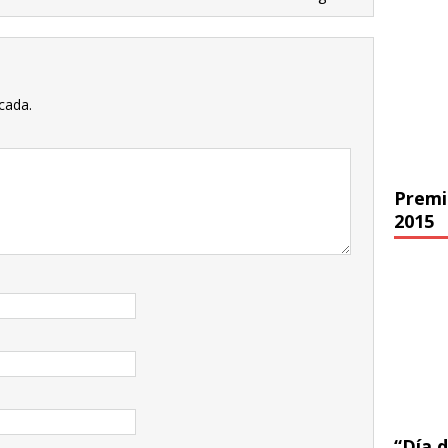
cada.
Premi
2015
“Día d