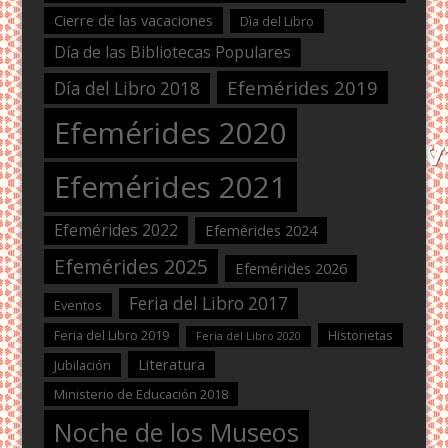
Cierre de las vacaciones
Dìa del Libro
Día de las Bibliotecas Populares
Efemérides 2019
Día del Libro 2018
Efemérides 2020
Efemérides 2021
Efemérides 2022
Efemérides 2024
Efemérides 2025
Efemérides 2026
Feria del Libro 2017
Eventos
Feria del Libro 2019
Historietas
Feria del Libro 2020
Literatura
Jubilación
Ministerio de Educación 2018
Noche de los Museos