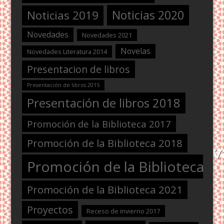
Noticias 2020
Noticias 2019
Novedades
Novedades 2021
Novelas
Novedades Literatura 2014
Presentacion de libros
Presentación de libros 2015
Presentación de libros 2018
Promoción de la Biblioteca 2017
Promoción de la Biblioteca 2018
Promoción de la Biblioteca 2
Promoción de la Biblioteca 2021
Proyectos
Receso de invierno 2017