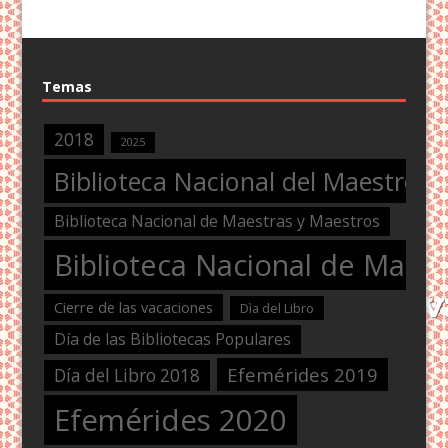
Temas
2018
2025
Biblioteca Nacional del Maestro
Biblioteca Nacional de Maestras y Maestros
Biblioteca Nacional de Maest
Cierre de las vacaciones
Dìa del Libro
Día de las Bibliotecas Populares
Efemérides 2019
Día del Libro 2018
Efemérides 2020