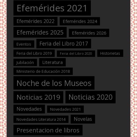
Efemérides 2021
Efemérides 2022
Efemérides 2024
Efemérides 2025
Efemérides 2026
Feria del Libro 2017
Eventos
Feria del Libro 2019
Historietas
Feria del Libro 2020
Literatura
Jubilación
Ministerio de Educación 2018
Noche de los Museos
Noticias 2020
Noticias 2019
Novedades
Novedades 2021
Novelas
Novedades Literatura 2014
Presentacion de libros