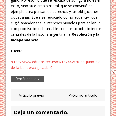
ganó. Por eso, lo que se rescata de su figura no es el
éxito, sino su ejemplo moral, que se convirtió en
ejemplo para pensar los derechos y las obligaciones
ciudadanas. Suele ser evocado como aquel civil que
eligió abandonar sus intereses privados para sellar un
compromiso inquebrantable con dos acontecimientos
centrales de la historia argentina:
la Revolución y la
Independencia
.
Fuente:
https://www.educ.ar/recursos/132442/20-de-junio-dia-
de-la-bandera#gsc.tab=0
Efemérides 2020
← Artículo previo
Próximo artículo →
Deja un comentario.