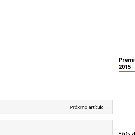
Premi
2015
Próximo artículo →
“Día d