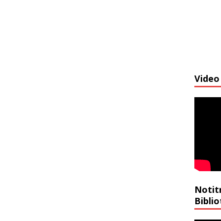
Video 
Notit
Bibli