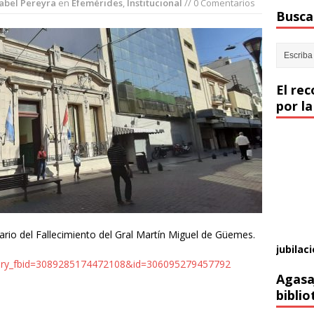
abel Pereyra
en
Efemérides
,
Institucional
// 0 Comentarios
Buscar
El re
por la
sario del Fallecimiento del Gral Martín Miguel de Güemes.
jubilaci
story_fbid=3089285174472108&id=306095279457792
Agasa
biblio