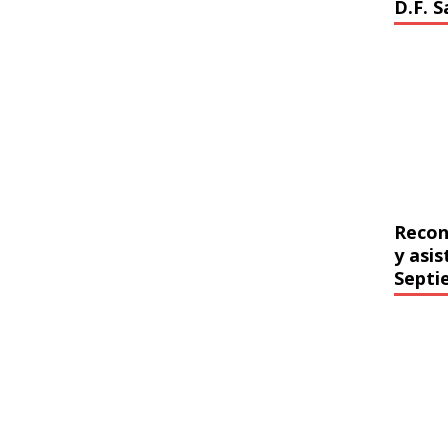
D.F. 
Recon
y asi
Septi