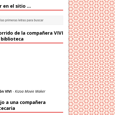
 en el sitio …
corrido de la compañera VIVI
 biblioteca
ón VIVI
-
Kizoa Movie Maker
jo a una compañera
tecaria