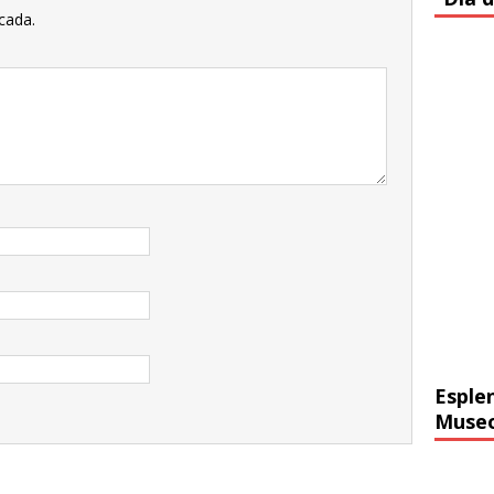
cada.
Esple
Muse