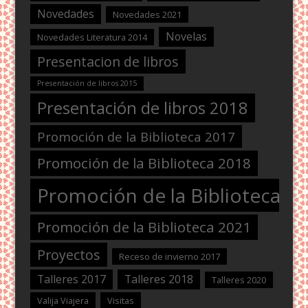
Novedades
Novedades 2021
Novelas
Novedades Literatura 2014
Presentacion de libros
Presentación de libros 2015
Presentación de libros 2018
Promoción de la Biblioteca 2017
Promoción de la Biblioteca 2018
Promoción de la Biblioteca 2
Promoción de la Biblioteca 2021
Proyectos
Receso de invierno 2017
Talleres 2017
Talleres 2018
Talleres 2020
Valija Viajera
Visitas