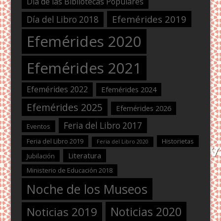
Día de las Bibliotecas Populares
Efemérides 2019
Día del Libro 2018
Efemérides 2020
Efemérides 2021
Efemérides 2022
Efemérides 2024
Efemérides 2025
Efemérides 2026
Feria del Libro 2017
Eventos
Feria del Libro 2019
Historietas
Feria del Libro 2020
Literatura
Jubilación
Ministerio de Educación 2018
Noche de los Museos
Noticias 2020
Noticias 2019