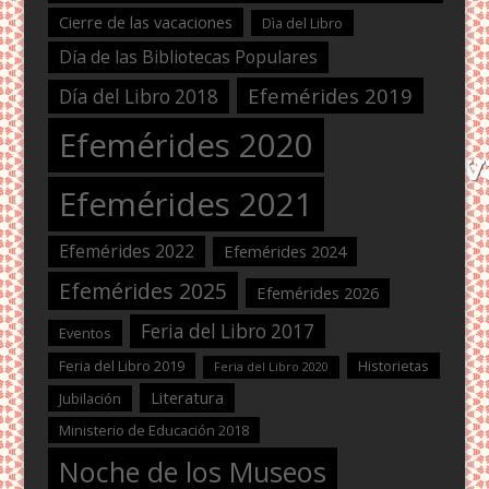
Cierre de las vacaciones
Dìa del Libro
Día de las Bibliotecas Populares
Efemérides 2019
Día del Libro 2018
Efemérides 2020
Efemérides 2021
Efemérides 2022
Efemérides 2024
Efemérides 2025
Efemérides 2026
Feria del Libro 2017
Eventos
Feria del Libro 2019
Historietas
Feria del Libro 2020
Literatura
Jubilación
Ministerio de Educación 2018
Noche de los Museos