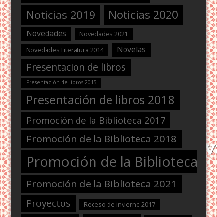
Noticias 2020
Noticias 2019
Novedades
Novedades 2021
Novelas
Novedades Literatura 2014
Presentacion de libros
Presentación de libros 2015
Presentación de libros 2018
Promoción de la Biblioteca 2017
Promoción de la Biblioteca 2018
Promoción de la Biblioteca 2
Promoción de la Biblioteca 2021
Proyectos
Receso de invierno 2017