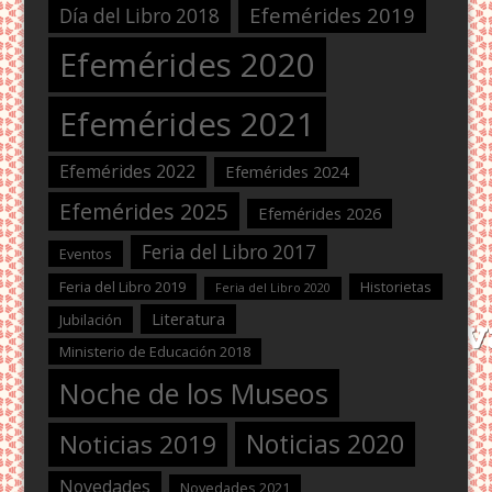
Efemérides 2019
Día del Libro 2018
Efemérides 2020
Efemérides 2021
Efemérides 2022
Efemérides 2024
Efemérides 2025
Efemérides 2026
Feria del Libro 2017
Eventos
Feria del Libro 2019
Historietas
Feria del Libro 2020
Literatura
Jubilación
Ministerio de Educación 2018
Noche de los Museos
Noticias 2020
Noticias 2019
Novedades
Novedades 2021