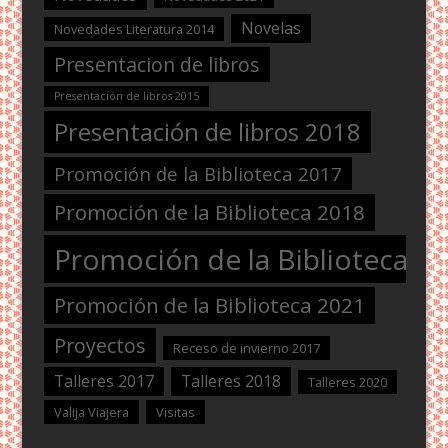
Novelas
Novedades Literatura 2014
Presentacion de libros
Presentación de libros 2015
Presentación de libros 2018
Promoción de la Biblioteca 2017
Promoción de la Biblioteca 2018
Promoción de la Biblioteca 2
Promoción de la Biblioteca 2021
Proyectos
Receso de invierno 2017
Talleres 2017
Talleres 2018
Talleres 2020
Valija Viajera
Visitas