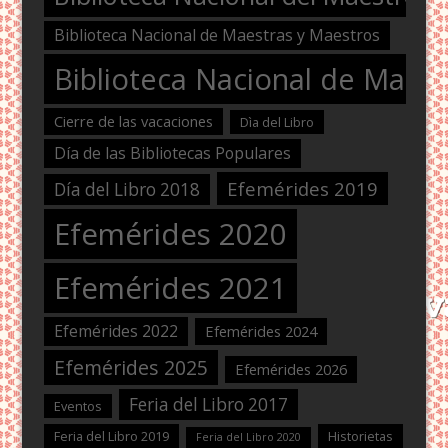
Biblioteca Nacional de Maestras y Maestros
Biblioteca Nacional de Maest
Cierre de las vacaciones
Dìa del Libro
Día de las Bibliotecas Populares
Efemérides 2019
Día del Libro 2018
Efemérides 2020
Efemérides 2021
Efemérides 2022
Efemérides 2024
Efemérides 2025
Efemérides 2026
Feria del Libro 2017
Eventos
Feria del Libro 2019
Historietas
Feria del Libro 2020