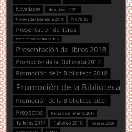
Novedades
Novedades 2021
Novelas
Novedades Literatura 2014
Presentacion de libros
Presentación de libros 2015
Presentación de libros 2018
Promoción de la Biblioteca 2017
Promoción de la Biblioteca 2018
Promoción de la Biblioteca 2
Promoción de la Biblioteca 2021
Proyectos
Receso de invierno 2017
Talleres 2017
Talleres 2018
Talleres 2020
Valija Viajera
Visitas