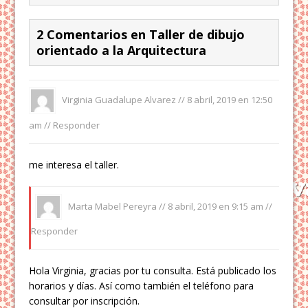
2 Comentarios en Taller de dibujo
orientado a la Arquitectura
Virginia Guadalupe Alvarez //
8 abril, 2019 en 12:50
am
//
Responder
me interesa el taller.
Marta Mabel Pereyra //
8 abril, 2019 en 9:15 am
//
Responder
Hola Virginia, gracias por tu consulta. Está publicado los
horarios y días. Así como también el teléfono para
consultar por inscripción.