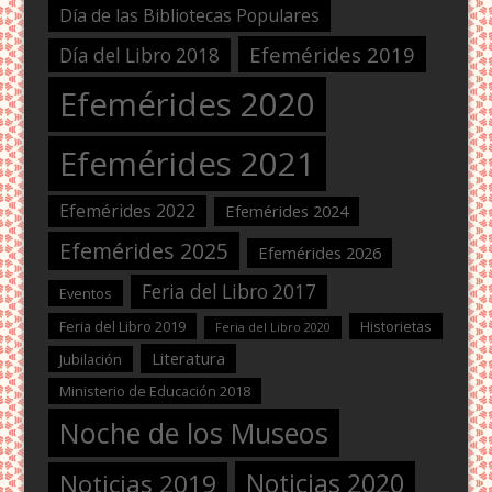
Día de las Bibliotecas Populares
Efemérides 2019
Día del Libro 2018
Efemérides 2020
Efemérides 2021
Efemérides 2022
Efemérides 2024
Efemérides 2025
Efemérides 2026
Feria del Libro 2017
Eventos
Feria del Libro 2019
Historietas
Feria del Libro 2020
Literatura
Jubilación
Ministerio de Educación 2018
Noche de los Museos
Noticias 2020
Noticias 2019