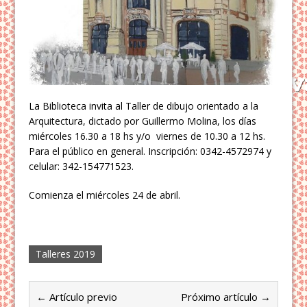
La Biblioteca invita al Taller de dibujo orientado a la
Arquitectura, dictado por Guillermo Molina, los días
miércoles 16.30 a 18 hs y/o viernes de 10.30 a 12 hs.
Para el público en general. Inscripción: 0342-4572974 y
celular: 342-154771523.
Comienza el miércoles 24 de abril.
Talleres 2019
← Artículo previo
Próximo artículo →