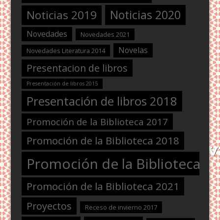
Noticias 2020
Noticias 2019
Novedades
Novedades 2021
Novelas
Novedades Literatura 2014
Presentacion de libros
Presentación de libros 2015
Presentación de libros 2018
Promoción de la Biblioteca 2017
Promoción de la Biblioteca 2018
Promoción de la Biblioteca 2
Promoción de la Biblioteca 2021
Proyectos
Receso de invierno 2017