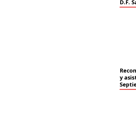
D.F. 
Recon
y asi
Septi