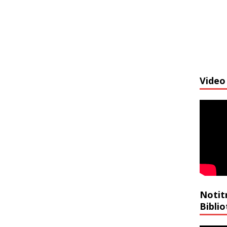
Video 
Notit
Bibli