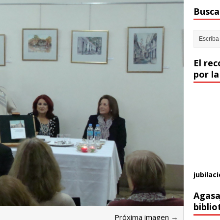
Buscar
El re
por la
jubilaci
Agasa
biblio
Próxima imagen →