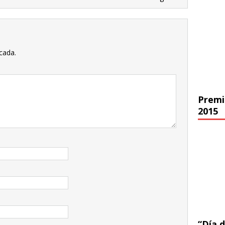
cada.
Premi
2015
“Día d