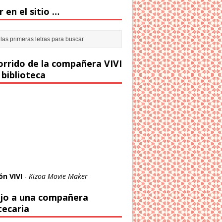
 en el sitio …
corrido de la compañera VIVI
 biblioteca
ón VIVI
-
Kizoa Movie Maker
jo a una compañera
tecaria