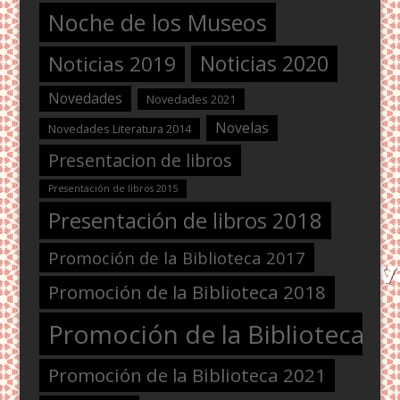
Noche de los Museos
Noticias 2020
Noticias 2019
Novedades
Novedades 2021
Novelas
Novedades Literatura 2014
Presentacion de libros
Presentación de libros 2015
Presentación de libros 2018
Promoción de la Biblioteca 2017
Promoción de la Biblioteca 2018
Promoción de la Biblioteca 2
Promoción de la Biblioteca 2021