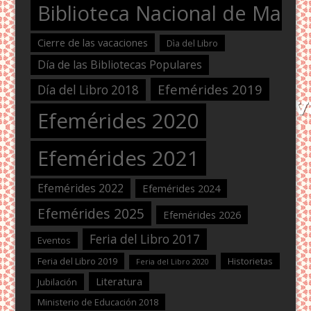
Biblioteca Nacional de Maest
Cierre de las vacaciones
Dìa del Libro
Día de las Bibliotecas Populares
Efemérides 2019
Día del Libro 2018
Efemérides 2020
Efemérides 2021
Efemérides 2022
Efemérides 2024
Efemérides 2025
Efemérides 2026
Feria del Libro 2017
Eventos
Feria del Libro 2019
Historietas
Feria del Libro 2020
Literatura
Jubilación
Ministerio de Educación 2018