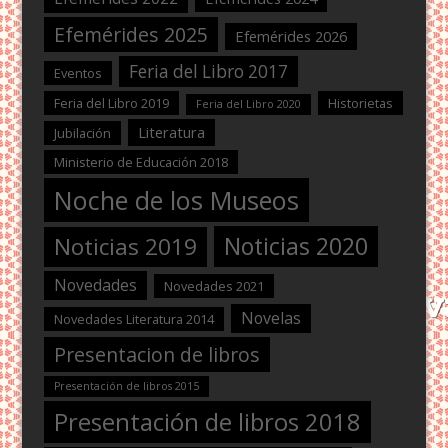
Efemérides 2025
Efemérides 2026
Feria del Libro 2017
Eventos
Feria del Libro 2019
Historietas
Feria del Libro 2020
Literatura
Jubilación
Ministerio de Educación 2018
Noche de los Museos
Noticias 2020
Noticias 2019
Novedades
Novedades 2021
Novelas
Novedades Literatura 2014
Presentacion de libros
Presentación de libros 2015
Presentación de libros 2018