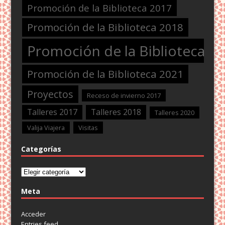
Promoción de la Biblioteca 2017
Promoción de la Biblioteca 2018
Promoción de la Biblioteca 2
Promoción de la Biblioteca 2021
Proyectos
Receso de invierno 2017
Talleres 2017
Talleres 2018
Talleres 2020
Valija Viajera
Visitas
Categorías
Categorías
Meta
Acceder
Entries feed