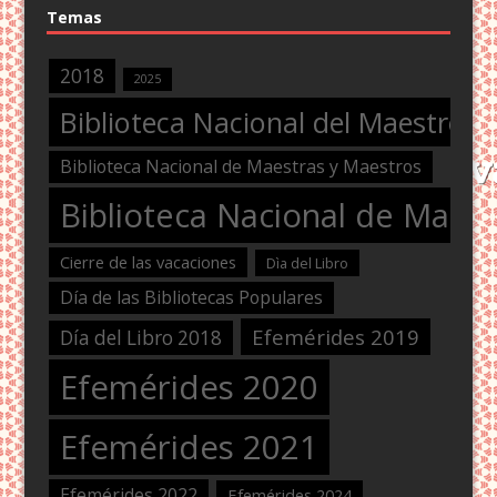
Temas
2018
2025
Biblioteca Nacional del Maestro
Biblioteca Nacional de Maestras y Maestros
Biblioteca Nacional de Maest
Cierre de las vacaciones
Dìa del Libro
Día de las Bibliotecas Populares
Efemérides 2019
Día del Libro 2018
Efemérides 2020
Efemérides 2021
Efemérides 2022
Efemérides 2024