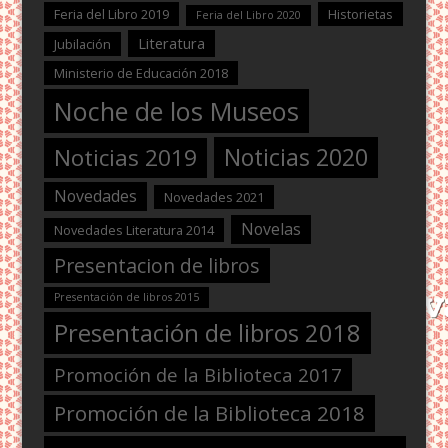
Feria del Libro 2019
Historietas
Feria del Libro 2020
Literatura
Jubilación
Ministerio de Educación 2018
Noche de los Museos
Noticias 2020
Noticias 2019
Novedades
Novedades 2021
Novelas
Novedades Literatura 2014
Presentacion de libros
Presentación de libros 2015
Presentación de libros 2018
Promoción de la Biblioteca 2017
Promoción de la Biblioteca 2018