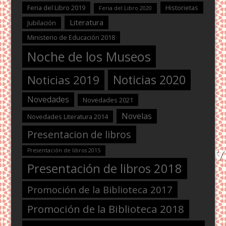
Feria del Libro 2019
Historietas
Feria del Libro 2020
Literatura
Jubilación
Ministerio de Educación 2018
Noche de los Museos
Noticias 2020
Noticias 2019
Novedades
Novedades 2021
Novelas
Novedades Literatura 2014
Presentacion de libros
Presentación de libros 2015
Presentación de libros 2018
Promoción de la Biblioteca 2017
Promoción de la Biblioteca 2018