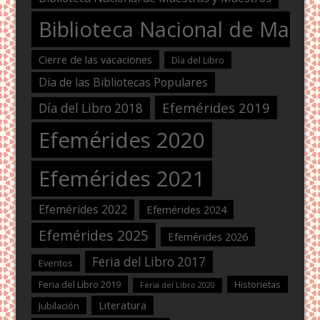
Biblioteca Nacional de Maest
Cierre de las vacaciones
Dìa del Libro
Día de las Bibliotecas Populares
Efemérides 2019
Día del Libro 2018
Efemérides 2020
Efemérides 2021
Efemérides 2022
Efemérides 2024
Efemérides 2025
Efemérides 2026
Feria del Libro 2017
Eventos
Feria del Libro 2019
Historietas
Feria del Libro 2020
Literatura
Jubilación