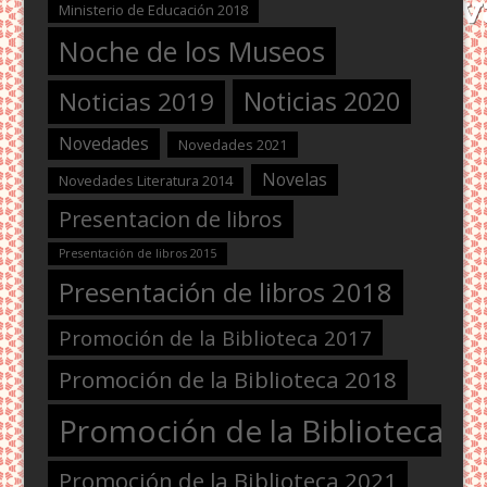
Ministerio de Educación 2018
Noche de los Museos
Noticias 2020
Noticias 2019
Novedades
Novedades 2021
Novelas
Novedades Literatura 2014
Presentacion de libros
Presentación de libros 2015
Presentación de libros 2018
Promoción de la Biblioteca 2017
Promoción de la Biblioteca 2018
Promoción de la Biblioteca 2
Promoción de la Biblioteca 2021