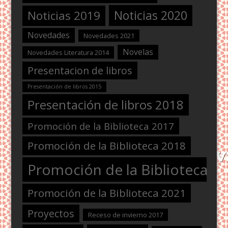
Noticias 2020
Noticias 2019
Novedades
Novedades 2021
Novelas
Novedades Literatura 2014
Presentacion de libros
Presentación de libros 2015
Presentación de libros 2018
Promoción de la Biblioteca 2017
Promoción de la Biblioteca 2018
Promoción de la Biblioteca 2
Promoción de la Biblioteca 2021
Proyectos
Receso de invierno 2017