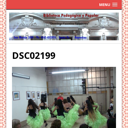
MENU
DSC02199