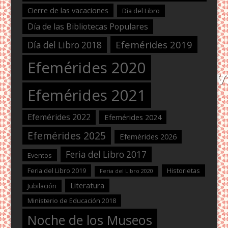
Cierre de las vacaciones
Dìa del Libro
Día de las Bibliotecas Populares
Efemérides 2019
Día del Libro 2018
Efemérides 2020
Efemérides 2021
Efemérides 2022
Efemérides 2024
Efemérides 2025
Efemérides 2026
Feria del Libro 2017
Eventos
Feria del Libro 2019
Historietas
Feria del Libro 2020
Literatura
Jubilación
Ministerio de Educación 2018
Noche de los Museos