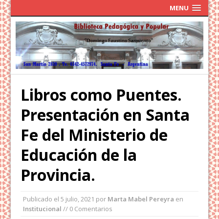
MENU
Libros como Puentes.
Presentación en Santa
Fe del Ministerio de
Educación de la
Provincia.
Publicado el
5 julio, 2021
por
Marta Mabel Pereyra
en
Institucional
// 0 Comentarios