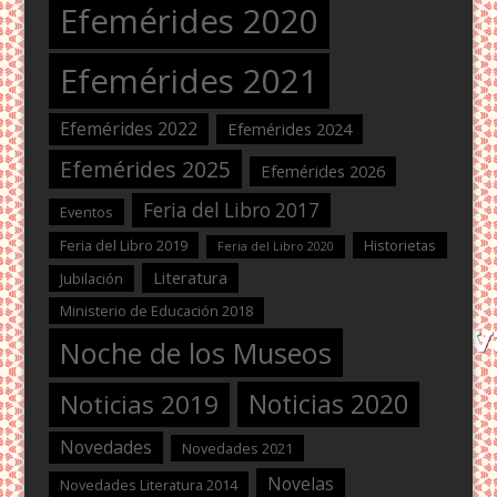
Efemérides 2020
Efemérides 2021
Efemérides 2022
Efemérides 2024
Efemérides 2025
Efemérides 2026
Feria del Libro 2017
Eventos
Feria del Libro 2019
Historietas
Feria del Libro 2020
Literatura
Jubilación
Ministerio de Educación 2018
Noche de los Museos
Noticias 2020
Noticias 2019
Novedades
Novedades 2021
Novelas
Novedades Literatura 2014