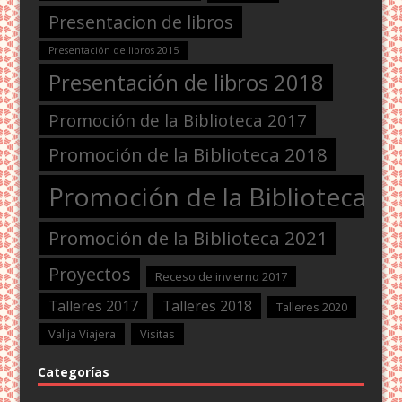
Presentacion de libros
Presentación de libros 2015
Presentación de libros 2018
Promoción de la Biblioteca 2017
Promoción de la Biblioteca 2018
Promoción de la Biblioteca 2
Promoción de la Biblioteca 2021
Proyectos
Receso de invierno 2017
Talleres 2017
Talleres 2018
Talleres 2020
Valija Viajera
Visitas
Categorías