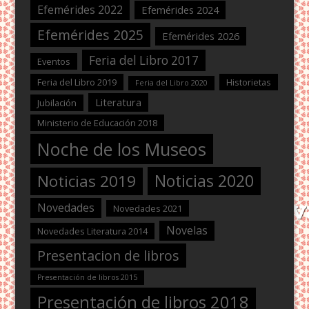
Efemérides 2022
Efemérides 2024
Efemérides 2025
Efemérides 2026
Feria del Libro 2017
Eventos
Feria del Libro 2019
Historietas
Feria del Libro 2020
Literatura
Jubilación
Ministerio de Educación 2018
Noche de los Museos
Noticias 2020
Noticias 2019
Novedades
Novedades 2021
Novelas
Novedades Literatura 2014
Presentacion de libros
Presentación de libros 2015
Presentación de libros 2018