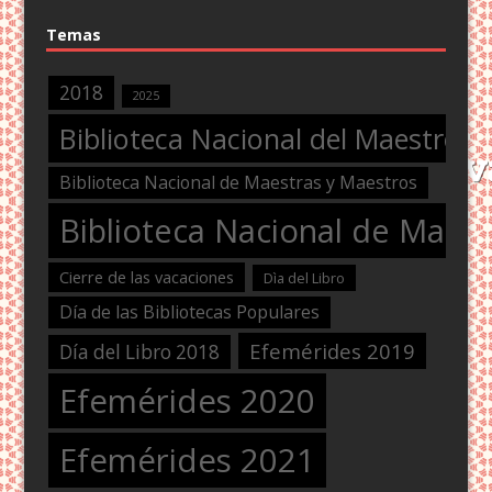
Temas
2018
2025
Biblioteca Nacional del Maestro
Biblioteca Nacional de Maestras y Maestros
Biblioteca Nacional de Maest
Cierre de las vacaciones
Dìa del Libro
Día de las Bibliotecas Populares
Efemérides 2019
Día del Libro 2018
Efemérides 2020
Efemérides 2021