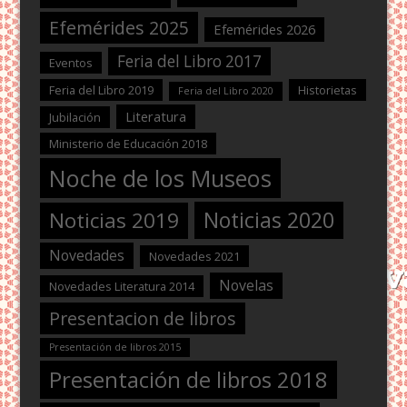
Efemérides 2025
Efemérides 2026
Feria del Libro 2017
Eventos
Feria del Libro 2019
Historietas
Feria del Libro 2020
Literatura
Jubilación
Ministerio de Educación 2018
Noche de los Museos
Noticias 2020
Noticias 2019
Novedades
Novedades 2021
Novelas
Novedades Literatura 2014
Presentacion de libros
Presentación de libros 2015
Presentación de libros 2018