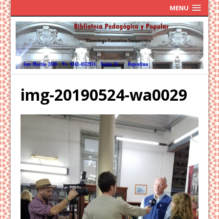
MENU
img-20190524-wa0029