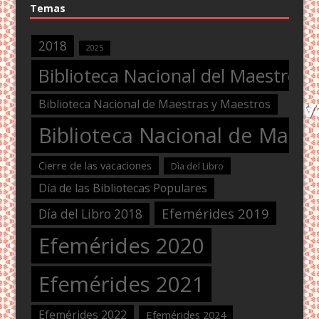
Temas
2018
2025
Biblioteca Nacional del Maestro
Biblioteca Nacional de Maestras y Maestros
Biblioteca Nacional de Maest
Cierre de las vacaciones
Dìa del Libro
Día de las Bibliotecas Populares
Efemérides 2019
Día del Libro 2018
Efemérides 2020
Efemérides 2021
Efemérides 2022
Efemérides 2024