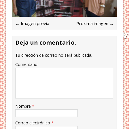
← Imagen previa
Próxima imagen →
Deja un comentario.
Tu dirección de correo no será publicada.
Comentario
Nombre
*
Correo electrónico
*