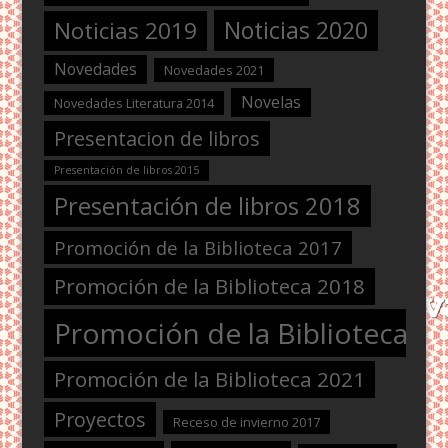
Noticias 2020
Noticias 2019
Novedades
Novedades 2021
Novelas
Novedades Literatura 2014
Presentacion de libros
Presentación de libros 2015
Presentación de libros 2018
Promoción de la Biblioteca 2017
Promoción de la Biblioteca 2018
Promoción de la Biblioteca 2
Promoción de la Biblioteca 2021
Proyectos
Receso de invierno 2017