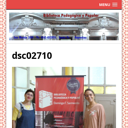
MENU
dsc02710