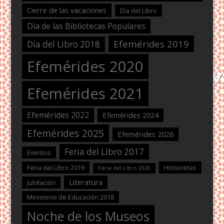
Cierre de las vacaciones
Dìa del Libro
Día de las Bibliotecas Populares
Efemérides 2019
Día del Libro 2018
Efemérides 2020
Efemérides 2021
Efemérides 2022
Efemérides 2024
Efemérides 2025
Efemérides 2026
Feria del Libro 2017
Eventos
Feria del Libro 2019
Historietas
Feria del Libro 2020
Literatura
Jubilación
Ministerio de Educación 2018
Noche de los Museos