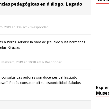
ncias pedagógicas en diálogo. Legado
ro, 2019 en 1:45 am
//
Responder
s autoras. Admiro la obra de Jesualdo y las hermanas
rlas. Gracias
18 febrero, 2019 en 10:38 am
//
Responder
u consulta. Las autores son docentes del Instituto
own”. Podés consultar allí su disponibilidad. Saludos
Esple
Muse