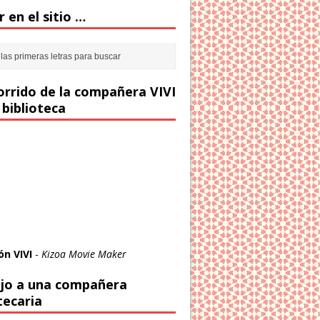
 en el sitio …
corrido de la compañera VIVI
 biblioteca
ón VIVI
-
Kizoa Movie Maker
jo a una compañera
tecaria