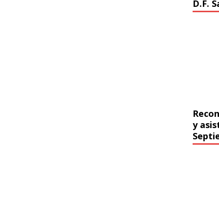
D.F. 
Recon
y asi
Septi