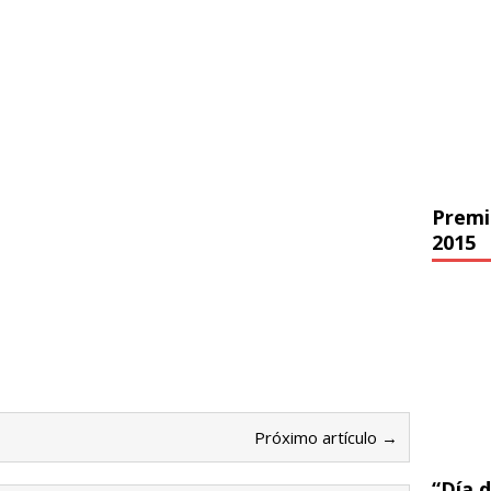
Premi
2015
Próximo artículo →
“Día d