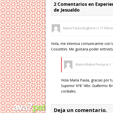
2 Comentarios en Experie
de Jesualdo
Maria Paula Boglione //
17 febre
Hola, me interesa comunicarme con la
Cossettini. Me gustaria poder entrvista
Marta Mabel Pereyra //
Hola María Paula, gracias por t
Superior Nº8 “Alte. Guillermo Br
cordiales.
Deja un comentario.