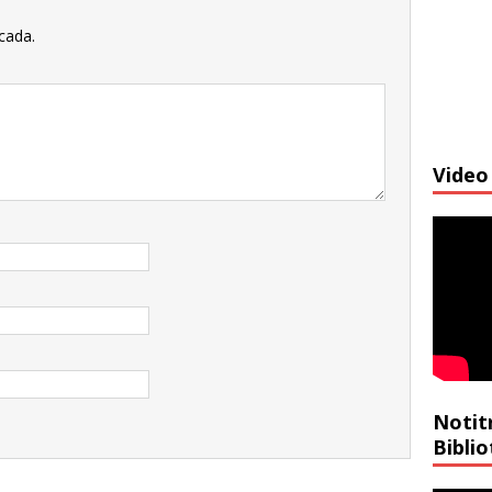
cada.
Video 
Notit
Bibli