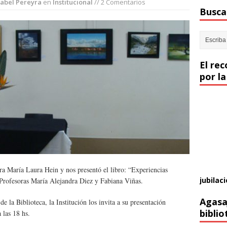
abel Pereyra
en
Institucional
// 2 Comentarios
Buscar
El re
por la
sora María Laura Hein y nos presentó el libro: “Experiencias
jubilaci
s Profesoras María Alejandra Diez y Fabiana Viñas.
Agasa
e la Biblioteca, la Institución los invita a su presentación
biblio
 las 18 hs.