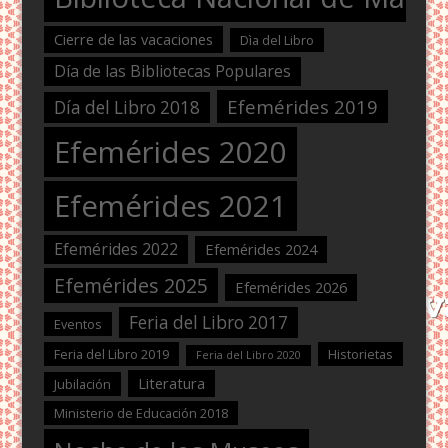
Cierre de las vacaciones
Dìa del Libro
Día de las Bibliotecas Populares
Efemérides 2019
Día del Libro 2018
Efemérides 2020
Efemérides 2021
Efemérides 2022
Efemérides 2024
Efemérides 2025
Efemérides 2026
Feria del Libro 2017
Eventos
Feria del Libro 2019
Historietas
Feria del Libro 2020
Literatura
Jubilación
Ministerio de Educación 2018