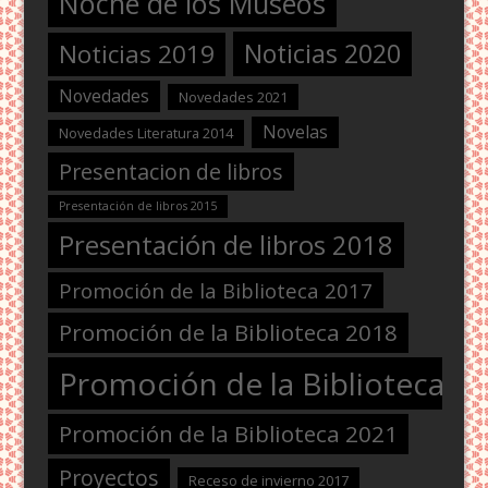
Noche de los Museos
Noticias 2020
Noticias 2019
Novedades
Novedades 2021
Novelas
Novedades Literatura 2014
Presentacion de libros
Presentación de libros 2015
Presentación de libros 2018
Promoción de la Biblioteca 2017
Promoción de la Biblioteca 2018
Promoción de la Biblioteca 2
Promoción de la Biblioteca 2021
Proyectos
Receso de invierno 2017