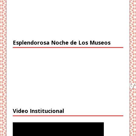
Esplendorosa Noche de Los Museos
Video Institucional