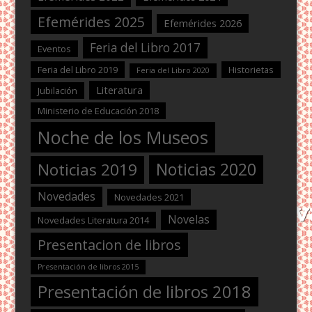
Efemérides 2025
Efemérides 2026
Feria del Libro 2017
Eventos
Feria del Libro 2019
Historietas
Feria del Libro 2020
Literatura
Jubilación
Ministerio de Educación 2018
Noche de los Museos
Noticias 2020
Noticias 2019
Novedades
Novedades 2021
Novelas
Novedades Literatura 2014
Presentacion de libros
Presentación de libros 2015
Presentación de libros 2018