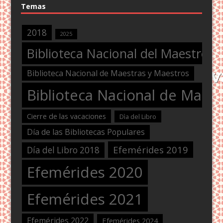
Temas
2018
2025
Biblioteca Nacional del Maestro
Biblioteca Nacional de Maestras y Maestros
Biblioteca Nacional de Maest
Cierre de las vacaciones
Dìa del Libro
Día de las Bibliotecas Populares
Efemérides 2019
Día del Libro 2018
Efemérides 2020
Efemérides 2021
Efemérides 2022
Efemérides 2024