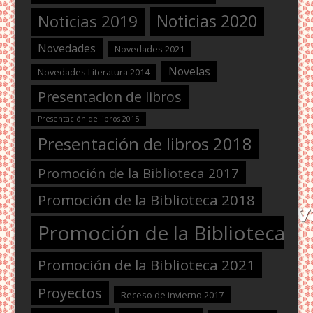
Noticias 2020
Noticias 2019
Novedades
Novedades 2021
Novelas
Novedades Literatura 2014
Presentacion de libros
Presentación de libros 2015
Presentación de libros 2018
Promoción de la Biblioteca 2017
Promoción de la Biblioteca 2018
Promoción de la Biblioteca 2
Promoción de la Biblioteca 2021
Proyectos
Receso de invierno 2017