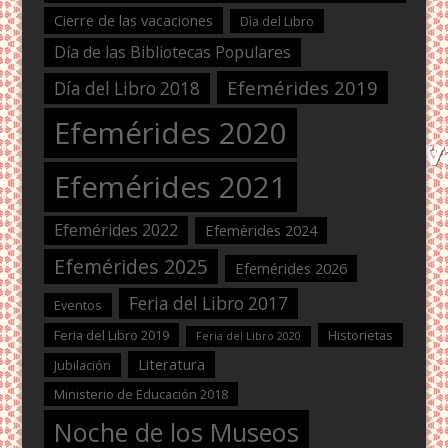
Cierre de las vacaciones
Dìa del Libro
Día de las Bibliotecas Populares
Efemérides 2019
Día del Libro 2018
Efemérides 2020
Efemérides 2021
Efemérides 2022
Efemérides 2024
Efemérides 2025
Efemérides 2026
Feria del Libro 2017
Eventos
Feria del Libro 2019
Historietas
Feria del Libro 2020
Literatura
Jubilación
Ministerio de Educación 2018
Noche de los Museos