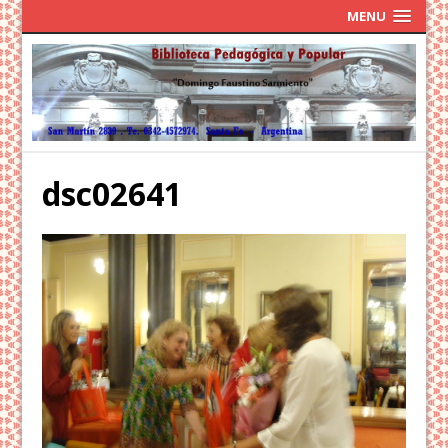
MENU
dsc02641