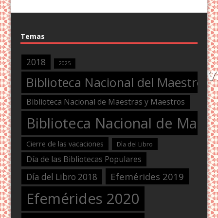
Temas
2018
2025
Biblioteca Nacional del Maestro
Biblioteca Nacional de Maestras y Maestros
Biblioteca Nacional de Maest
Cierre de las vacaciones
Dìa del Libro
Día de las Bibliotecas Populares
Efemérides 2019
Día del Libro 2018
Efemérides 2020