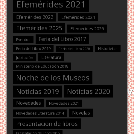
Efemérides 2021
Efemérides 2022
Efemérides 2024
Efemérides 2025
Efemérides 2026
Feria del Libro 2017
Eventos
Feria del Libro 2019
Historietas
Feria del Libro 2020
Literatura
Jubilación
Ministerio de Educación 2018
Noche de los Museos
Noticias 2020
Noticias 2019
Novedades
Novedades 2021
Novelas
Novedades Literatura 2014
Presentacion de libros
Presentación de libros 2015