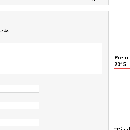
cada.
Premi
2015
“Día d