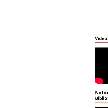
Video 
Notit
Bibli