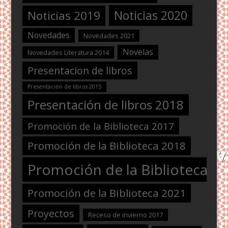
Noticias 2020
Noticias 2019
Novedades
Novedades 2021
Novelas
Novedades Literatura 2014
Presentacion de libros
Presentación de libros 2015
Presentación de libros 2018
Promoción de la Biblioteca 2017
Promoción de la Biblioteca 2018
Promoción de la Biblioteca 2
Promoción de la Biblioteca 2021
Proyectos
Receso de invierno 2017