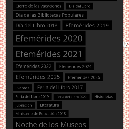
Cierre de las vacaciones
Dìa del Libro
Día de las Bibliotecas Populares
Efemérides 2019
Día del Libro 2018
Efemérides 2020
Efemérides 2021
Efemérides 2022
Efemérides 2024
Efemérides 2025
Efemérides 2026
Feria del Libro 2017
Eventos
Feria del Libro 2019
Historietas
Feria del Libro 2020
Literatura
Jubilación
Ministerio de Educación 2018
Noche de los Museos