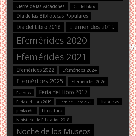
Cierre de las vacaciones
Dìa del Libro
Día de las Bibliotecas Populares
Efemérides 2019
Día del Libro 2018
Efemérides 2020
Efemérides 2021
Efemérides 2022
Efemérides 2024
Efemérides 2025
Efemérides 2026
Feria del Libro 2017
Eventos
Feria del Libro 2019
Historietas
Feria del Libro 2020
Literatura
Jubilación
Ministerio de Educación 2018
Noche de los Museos