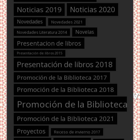
Noticias 2020
Noticias 2019
Novedades
Novedades 2021
Novelas
Novedades Literatura 2014
Presentacion de libros
Presentación de libros 2015
Presentación de libros 2018
Promoción de la Biblioteca 2017
Promoción de la Biblioteca 2018
Promoción de la Biblioteca 2
Promoción de la Biblioteca 2021
Proyectos
Receso de invierno 2017