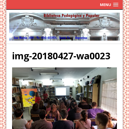
MENU
img-20180427-wa0023