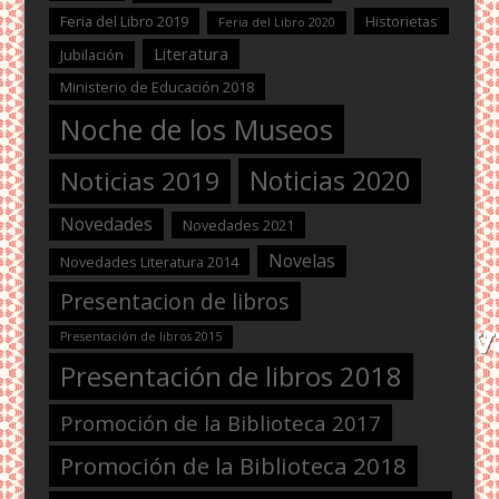
Feria del Libro 2019
Historietas
Feria del Libro 2020
Literatura
Jubilación
Ministerio de Educación 2018
Noche de los Museos
Noticias 2020
Noticias 2019
Novedades
Novedades 2021
Novelas
Novedades Literatura 2014
Presentacion de libros
Presentación de libros 2015
Presentación de libros 2018
Promoción de la Biblioteca 2017
Promoción de la Biblioteca 2018