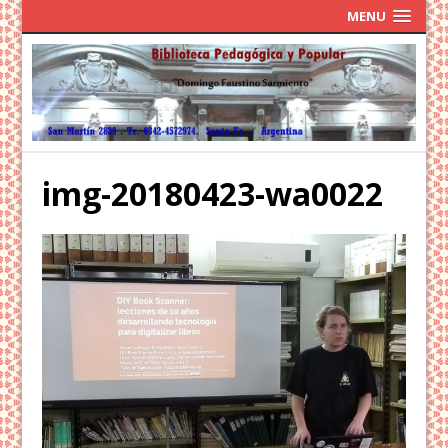
MENU
img-20180423-wa0022