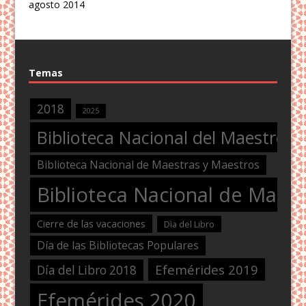
agosto 2014
Temas
2018
2025
Biblioteca Nacional del Maestro
Biblioteca Nacional de Maestras y Maestros
Biblioteca Nacional de Maest
Cierre de las vacaciones
Dìa del Libro
Día de las Bibliotecas Populares
Efemérides 2019
Día del Libro 2018
Efemérides 2020