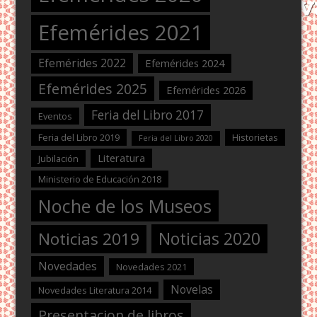
Efemérides 2021
Efemérides 2022
Efemérides 2024
Efemérides 2025
Efemérides 2026
Feria del Libro 2017
Eventos
Feria del Libro 2019
Historietas
Feria del Libro 2020
Literatura
Jubilación
Ministerio de Educación 2018
Noche de los Museos
Noticias 2020
Noticias 2019
Novedades
Novedades 2021
Novelas
Novedades Literatura 2014
Presentacion de libros