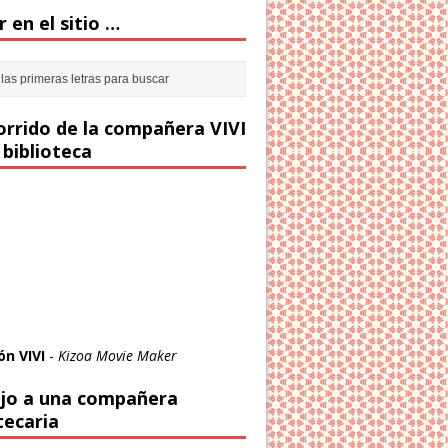
 en el sitio …
corrido de la compañera VIVI
 biblioteca
ón VIVI
-
Kizoa Movie Maker
jo a una compañera
tecaria