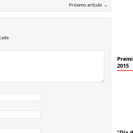
Próximo artículo →
cada.
Premi
2015
“Día d