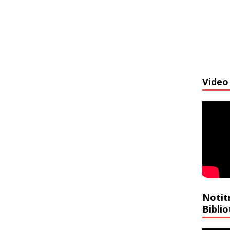
Video 
Notit
Bibli