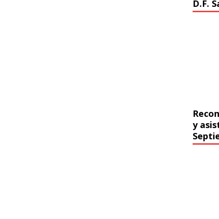
D.F. 
Recon
y asi
Septi