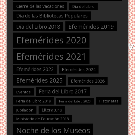
Cierre de las vacaciones
Dìa del Libro
Día de las Bibliotecas Populares
Efemérides 2019
Día del Libro 2018
Efemérides 2020
Efemérides 2021
Efemérides 2022
Efemérides 2024
Efemérides 2025
Efemérides 2026
Feria del Libro 2017
Eventos
Feria del Libro 2019
Historietas
Feria del Libro 2020
Literatura
Jubilación
Ministerio de Educación 2018
Noche de los Museos