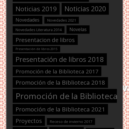
Noticias 2020
Noticias 2019
Novedades
Novedades 2021
Novelas
Novedades Literatura 2014
Presentacion de libros
Presentación de libros 2015
Presentación de libros 2018
Promoción de la Biblioteca 2017
Promoción de la Biblioteca 2018
Promoción de la Biblioteca 2
Promoción de la Biblioteca 2021
Proyectos
Receso de invierno 2017