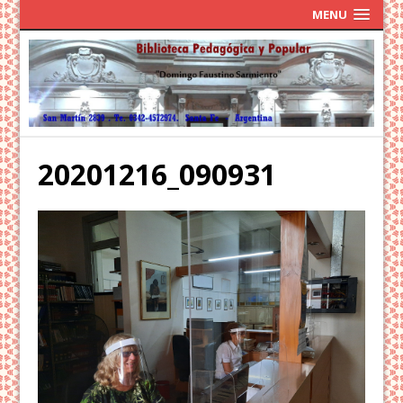
MENU
20201216_090931