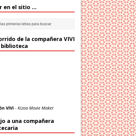
 en el sitio …
corrido de la compañera VIVI
 biblioteca
ón VIVI
-
Kizoa Movie Maker
jo a una compañera
tecaria