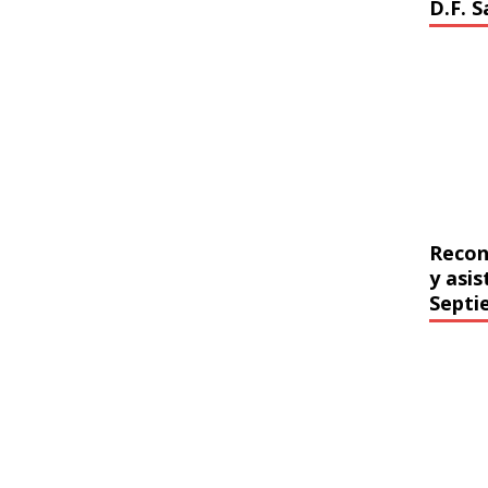
D.F. 
Recon
y asi
Septi