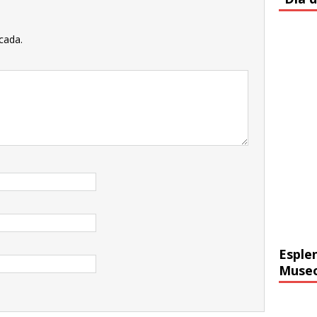
cada.
Esple
Muse