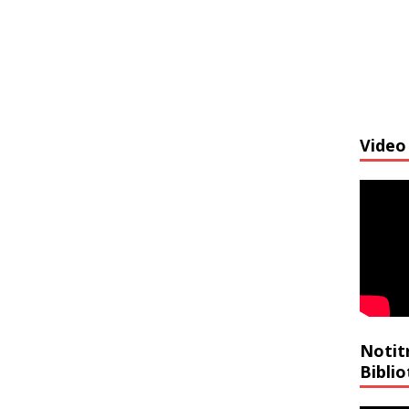
Video 
Notit
Bibli