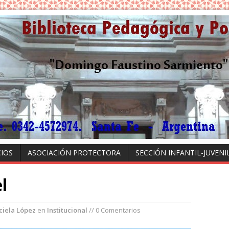
CIOS
ASOCIACIÓN PROTECTORA
SECCIÓN INFANTIL-JUVENI
l
ciela López
en
Institucional
// 0 Comentarios