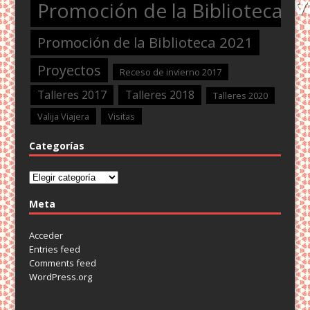
Promoción de la Biblioteca 2
Promoción de la Biblioteca 2021
Proyectos
Receso de invierno 2017
Talleres 2017
Talleres 2018
Talleres 2020
Valija Viajera
Visitas
Categorías
Categorías
Meta
Acceder
Entries feed
Comments feed
WordPress.org