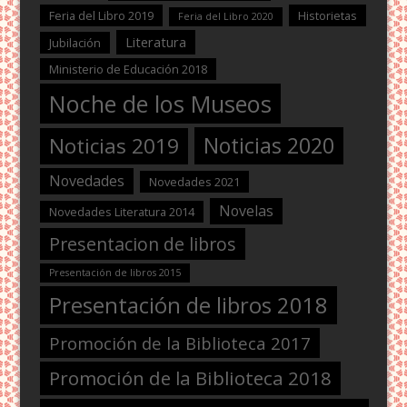
Feria del Libro 2019
Historietas
Feria del Libro 2020
Literatura
Jubilación
Ministerio de Educación 2018
Noche de los Museos
Noticias 2020
Noticias 2019
Novedades
Novedades 2021
Novelas
Novedades Literatura 2014
Presentacion de libros
Presentación de libros 2015
Presentación de libros 2018
Promoción de la Biblioteca 2017
Promoción de la Biblioteca 2018