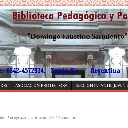
CIOS
ASOCIACIÓN PROTECTORA
SECCIÓN INFANTIL-JUVENI
bel Pereyra
en
Institucional
// 0 Comentarios