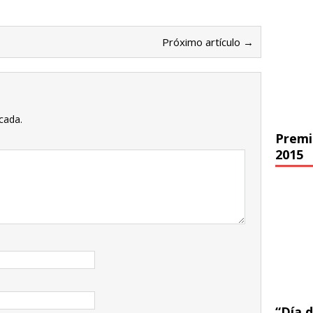
Próximo artículo →
cada.
Premi
2015
“Día d