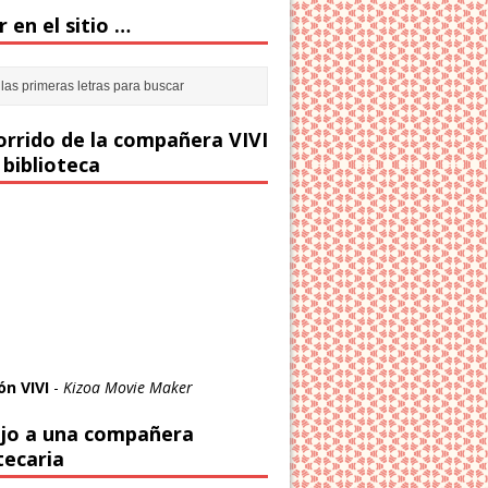
 en el sitio …
corrido de la compañera VIVI
 biblioteca
ón VIVI
-
Kizoa Movie Maker
jo a una compañera
tecaria