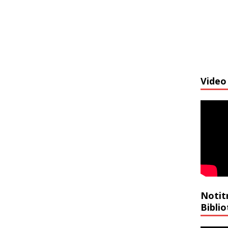
Video 
Notit
Bibli