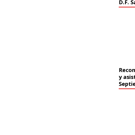
D.F. 
Recon
y asi
Septi