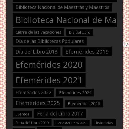
Biblioteca Nacional de Maestras y Maestros
Biblioteca Nacional de Maest
Cierre de las vacaciones
Dìa del Libro
Día de las Bibliotecas Populares
Efemérides 2019
Día del Libro 2018
Efemérides 2020
Efemérides 2021
Efemérides 2022
Efemérides 2024
Efemérides 2025
Efemérides 2026
Feria del Libro 2017
Eventos
Feria del Libro 2019
Historietas
Feria del Libro 2020