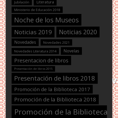
Literatura
Jubilación
Ministerio de Educación 2018
Noche de los Museos
Noticias 2020
Noticias 2019
Novedades
Novedades 2021
Novelas
Novedades Literatura 2014
Presentacion de libros
Presentación de libros 2015
Presentación de libros 2018
Promoción de la Biblioteca 2017
Promoción de la Biblioteca 2018
Promoción de la Biblioteca 2